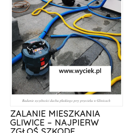
Badanie szczelności dachu płaskiego przy przecieku w Gliwicach
ZALANIE MIESZKANIA
GLIWICE – NAJPIERW
ZGŁOŚ SZKODĘ