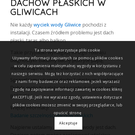
DACHÓW PŁASKICH W
GLIWICACH
Nie każdy
wyciek wody Gliwice
pochodzi z
instalacji. Czasem źródłem problemu jest dach
płaski, taras albo balkon.
Ta strona wykorzystuje pliki cookie
Takie przypadki wymagają innego rodzaju
Używamy informacji zapisanych za pomocą plików cookies
diagnostyki. Badamy dachy pokryte papą,
w celu zapewnienia maksymalnej wygody w korzystaniu z
membraną PVC lub EPDM.
naszego serwisu. Mogą też korzystać z nich współpracujące
Sprawdzamy również dachy balastowe i zielone.
z nami firmy badawcze oraz reklamowe. Jeżeli wyrażasz
Dobór metody zależy od konstrukcji oraz rodzaju
zgodę na zapisywanie informacji zawartej w cookies kliknij
pokrycia.
AKCEPTUJE. Jeśli nie wyrażasz zgody, ustawienia dotyczące
plików cookies możesz zmienić w swojej przeglądarce, lub
Więcej informacji:
opuścić stronę
Badanie szczelności dachów płaskich
Akceptuje
Najpierw ustalamy, czy źródłem wody jest dach.