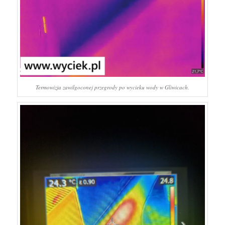
Termowizja zawilgoconej przegrody po wycieku wody w Gliwicach.