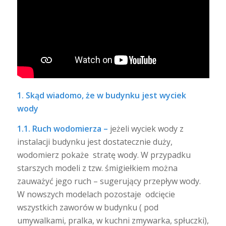
1. Skąd wiadomo, że w budynku jest wyciek
wody
1.1. Ruch wodomierza –
jeżeli wyciek wody z
instalacji budynku jest dostatecznie duży,
wodomierz pokaże stratę wody. W przypadku
starszych modeli z tzw. śmigiełkiem można
zauważyć jego ruch – sugerujący przepływ wody.
W nowszych modelach pozostaje odcięcie
wszystkich zaworów w budynku ( pod
umywalkami, pralka, w kuchni zmywarka, spłuczki),