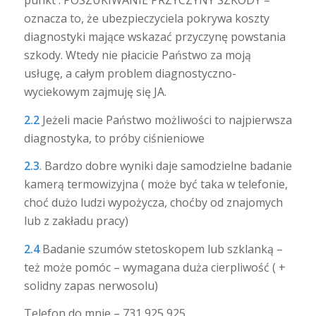
punkt : POSZUKIWANIE PRZYCZYNY SZKODY –
oznacza to, że ubezpieczyciela pokrywa koszty
diagnostyki mające wskazać przyczynę powstania
szkody. Wtedy nie płacicie Państwo za moją
usługę, a całym problem diagnostyczno-
wyciekowym zajmuję się JA.
2.2
Jeżeli macie Państwo możliwości to najpierwsza
diagnostyka, to próby ciśnieniowe
2.3
. Bardzo dobre wyniki daje samodzielne badanie
kamerą termowizyjna ( może być taka w telefonie,
choć dużo ludzi wypożycza, choćby od znajomych
lub z zakładu pracy)
2.4
Badanie szumów stetoskopem lub szklanką –
też może pomóc – wymagana duża cierpliwość ( +
solidny zapas nerwosolu)
Telefon do mnie – 731 925 925