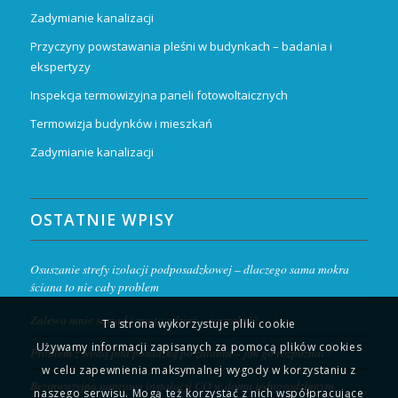
Zadymianie kanalizacji
Przyczyny powstawania pleśni w budynkach – badania i
ekspertyzy
Inspekcja termowizyjna paneli fotowoltaicznych
Termowizja budynków i mieszkań
Zadymianie kanalizacji
OSTATNIE WPISY
Osuszanie strefy izolacji podposadzkowej – dlaczego sama mokra
ściana to nie cały problem
Zalewa mnie sąsiad i ma to gdzieś – co zrobić?
Ta strona wykorzystuje pliki cookie
Używamy informacji zapisanych za pomocą plików cookies
Problem z wodą pod posadzką po zalaniu – jak go rozpoznać?
w celu zapewnienia maksymalnej wygody w korzystaniu z
Bezinwazyjna naprawa instalacji CO w domu jednorodzinnym
naszego serwisu. Mogą też korzystać z nich współpracujące