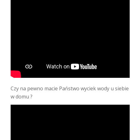
Czy na pewno macie Państwo wyciek wody u siebie
w domu ?