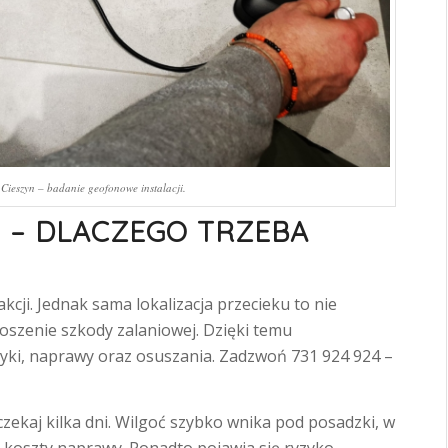
Cieszyn – badanie geofonowe instalacji.
 – DLACZEGO TRZEBA
cji. Jednak sama lokalizacja przecieku to nie
oszenie szkody zalaniowej. Dzięki temu
yki, naprawy oraz osuszania. Zadzwoń 731 924 924 –
 czekaj kilka dni. Wilgoć szybko wnika pod posadzki, w
ną koszty naprawy. Ponadto pojawia się ryzyko