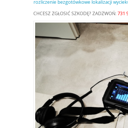
rozliczenie bezgotówkowe lokalizacji wyciek
CHCESZ ZGŁOSIĆ SZKODĘ? ZADZWOŃ:
731 