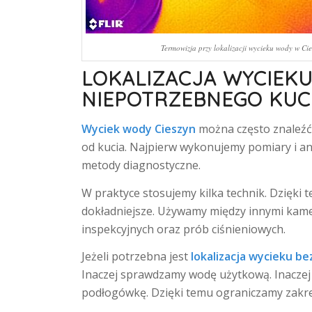
Termowizja przy lokalizacji wycieku wody w Cie
LOKALIZACJA WYCIEKU
NIEPOTRZEBNEGO KUC
Wyciek wody Cieszyn
można często znaleźć 
od kucia. Najpierw wykonujemy pomiary i a
metody diagnostyczne.
W praktyce stosujemy kilka technik. Dzięki
dokładniejsze. Używamy między innymi kam
inspekcyjnych oraz prób ciśnieniowych.
Jeżeli potrzebna jest
lokalizacja wycieku be
Inaczej sprawdzamy wodę użytkową. Inaczej
podłogówkę. Dzięki temu ograniczamy zakr