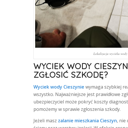
Lokalizacja wycieku wody 
WYCIEK WODY CIESZYN
ZGŁOSIĆ SZKODĘ?
Wyciek wody Cieszynie
wymaga szybkiej reak
wszystko. Najważniejsze jest prawidłowe zgł
ubezpieczyciel może pokryć koszty diagnost
pomożemy w sprawie zgłoszenia szkody.
Jeżeli masz
zalanie mieszkania Cieszyn
, nie
ściany oraz warstwy izolacji. W efekcie ros