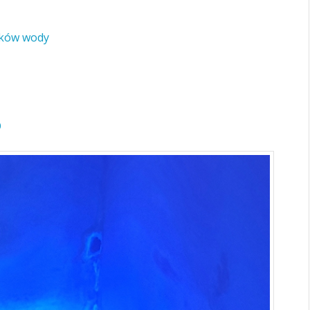
ieków wody
O