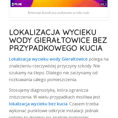
Termowizja łazienki przy podejrzeniu wycieku wody.
LOKALIZACJA WYCIEKU
WODY GIERAŁTOWICE BEZ
PRZYPADKOWEGO KUCIA
Lokalizacja wycieku wody Gierałtowice
polega na
znalezieniu rzeczywistej przyczyny szkody. Nie
szukamy na ślepo. Dlatego nie zaczynamy od
rozkuwania całego pomieszczenia.
Stosujemy diagnostykę, która ogranicza
zniszczenia. W wielu przypadkach możliwa jest
lokalizacja wycieku bez kucia
. Czasem trzeba
wykonać punktowe odkrycie instalacji. Jednak
robimy to dopiero po analizie pomiarów.