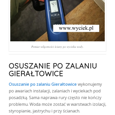
Pomiar wilgotności ściany po wycieku wody.
OSUSZANIE PO ZALANIU
GIERAŁTOWICE
Osuszanie po zalaniu Gierałtowice
wykonujemy
po awariach instalacji, zalaniach i wyciekach pod
posadzką. Sama naprawa rury często nie kończy
problemu. Woda może zostać w warstwach izolacji,
styropianie, jastrychu i przy ścianach.