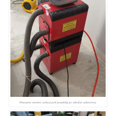
Osuszanie warstwy izolacji pod posadzką po szkodzie zalaniowej.