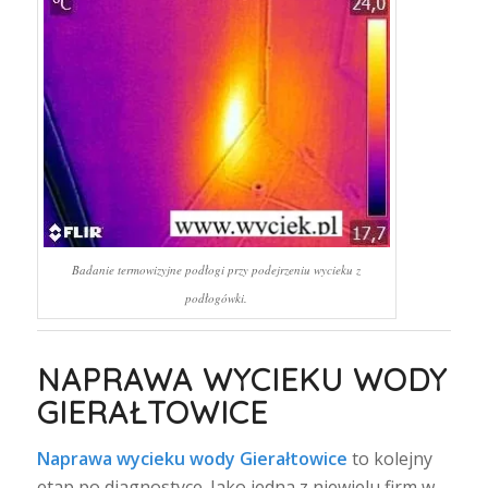
Badanie termowizyjne podłogi przy podejrzeniu wycieku z
podłogówki.
NAPRAWA WYCIEKU WODY
GIERAŁTOWICE
Naprawa wycieku wody Gierałtowice
to kolejny
etap po diagnostyce. Jako jedna z niewielu firm w