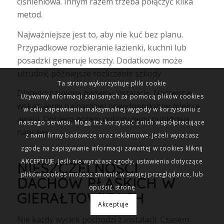
ciśnieniowa. Innym razem trzeba połączyć kilka
metod.
Najważniejsze jest to, aby nie kuć bez planu.
Przypadkowe rozbieranie łazienki, kuchni lub
posadzki generuje koszty. Dodatkowo może
utrudnić późniejsze rozliczenie szkody.
Ta strona wykorzystuje pliki cookie
Dlatego najpierw badamy instalację. Następnie
Używamy informacji zapisanych za pomocą plików cookies
wskazujemy najbardziej prawdopodobne miejsce
w celu zapewnienia maksymalnej wygody w korzystaniu z
awarii. Dopiero potem wykonujemy punktową
naszego serwisu. Mogą też korzystać z nich współpracujące
naprawę.
z nami firmy badawcze oraz reklamowe. Jeżeli wyrażasz
zgodę na zapisywanie informacji zawartej w cookies kliknij
AKCEPTUJE. Jeśli nie wyrażasz zgody, ustawienia dotyczące
NIESZCZELNOŚCI
plików cookies możesz zmienić w swojej przeglądarce, lub
DACHÓW PŁASKICH W
opuścić stronę
GIERAŁTOWICACH
Akceptuje
Nie każdy wyciek pochodzi z instalacji. Czasem