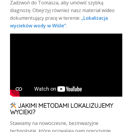
Zadzwoń do Tomasza, aby umówić szybką
diagnozę. Obejrzyj również nasz materiał wideo
dokumentujący pracę w terenie:
„Lokalizacja
wycieków wody w Wiśle”
.
JAKIMI METODAMI LOKALIZUJEMY
WYCIEKI?
Stawiamy na nowoczesne, bezinwazyjne
technologie, które pozwalają nam precyzyjnie