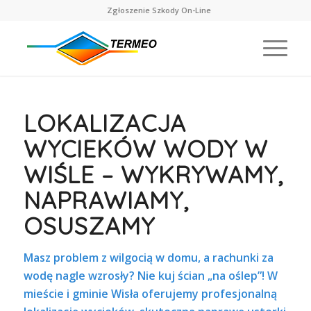
Zgłoszenie Szkody On-Line
LOKALIZACJA
WYCIEKÓW WODY W
WIŚLE – WYKRYWAMY,
NAPRAWIAMY,
OSUSZAMY
Masz problem z wilgocią w domu, a rachunki za
wodę nagle wzrosły? Nie kuj ścian „na oślep”! W
mieście i gminie Wisła oferujemy profesjonalną