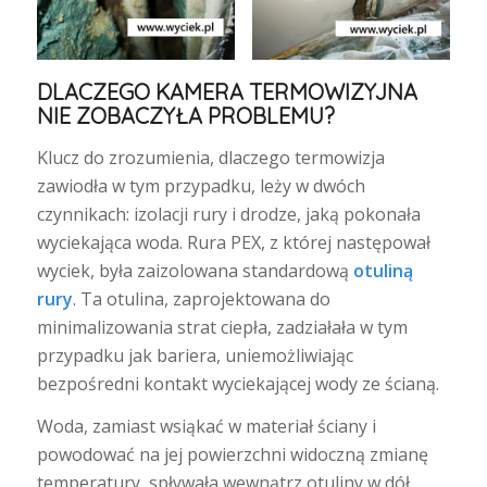
DLACZEGO KAMERA TERMOWIZYJNA
NIE ZOBACZYŁA PROBLEMU?
Klucz do zrozumienia, dlaczego termowizja
zawiodła w tym przypadku, leży w dwóch
czynnikach: izolacji rury i drodze, jaką pokonała
wyciekająca woda. Rura PEX, z której następował
wyciek, była zaizolowana standardową
otuliną
rury
. Ta otulina, zaprojektowana do
minimalizowania strat ciepła, zadziałała w tym
przypadku jak bariera, uniemożliwiając
bezpośredni kontakt wyciekającej wody ze ścianą.
Woda, zamiast wsiąkać w materiał ściany i
powodować na jej powierzchni widoczną zmianę
temperatury, spływała wewnątrz otuliny w dół,