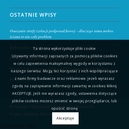
OSTATNIE WPISY
Osuszanie strefy izolacji podposadzkowej – dlaczego sama mokra
ściana to nie cały problem
Zalewa mnie sąsiad i ma to gdzieś – co zrobić?
Ta strona wykorzystuje pliki cookie
Używamy informacji zapisanych za pomocą plików cookies
Problem z wodą pod posadzką po zalaniu – jak go rozpoznać?
w celu zapewnienia maksymalnej wygody w korzystaniu z
Bezinwazyjna naprawa instalacji CO w domu jednorodzinnym
naszego serwisu. Mogą też korzystać z nich współpracujące
z nami firmy badawcze oraz reklamowe. Jeżeli wyrażasz
Przeciek z dachu
zgodę na zapisywanie informacji zawartej w cookies kliknij
AKCEPTUJE. Jeśli nie wyrażasz zgody, ustawienia dotyczące
plików cookies możesz zmienić w swojej przeglądarce, lub
© Copyright - Wykrywanie i lokalizacja wycieków wody
opuścić stronę
Projekt i realizacja:
Tworzenie aplikacji
Akceptuje
G-S857BWL7VM