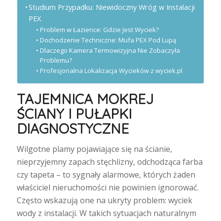
Studium Przypadku: Niewidoczny Wróg w Instalacji
PEX
Problem w Łazience: Gdzie Jest Wyciek?
Dochodzenie Techniczne: Mufa PEX Pod Lupą
Dlaczego Kamera Termowizyjna Nie Zobaczyła
Problemu?
Profesjonalna Lokalizacja Wycieków z wyciek.pl
TAJEMNICA MOKREJ
ŚCIANY I PUŁAPKI
DIAGNOSTYCZNE
Wilgotne plamy pojawiające się na ścianie,
nieprzyjemny zapach stęchlizny, odchodząca farba
czy tapeta – to sygnały alarmowe, których żaden
właściciel nieruchomości nie powinien ignorować.
Często wskazują one na ukryty problem: wyciek
wody z instalacji. W takich sytuacjach naturalnym