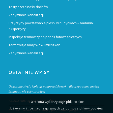
Testy szczelności dachów
Zadymianie kanalizacji
Przyczyny powstawania pleśni w budynkach – badania i
ekspertyzy
Inspekcja termowizyjna paneli fotowoltaicznych
Termowizja budynków i mieszkań
Zadymianie kanalizacji
OSTATNIE WPISY
Osuszanie strefy izolacji podposadzkowej – dlaczego sama mokra
ściana to nie cały problem
Zalewa mnie sąsiad i ma to gdzieś – co zrobić?
Ta strona wykorzystuje pliki cookie
Używamy informacji zapisanych za pomocą plików cookies
Problem z wodą pod posadzką po zalaniu – jak go rozpoznać?