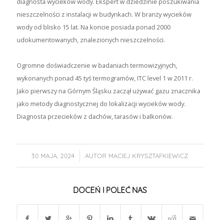
diagnosta wycieków wody. Ekspert w dziedzinie poszukiwania
nieszczelności z instalacji w budynkach. W branży wycieków
wody od blisko 15 lat. Na koncie posiada ponad 2000
udokumentowanych, znalezionych nieszczelności.
Ogromne doświadczenie w badaniach termowizyjnych,
wykonanych ponad 45 tyś termogramów, ITC level 1 w 2011 r.
Jako pierwszy na Górnym Śląsku zaczął używać gazu znacznika
jako metody diagnostycznej do lokalizacji wycieków wody.
Diagnosta przecieków z dachów, tarasów i balkonów.
/
30 MAJA, 2024
AUTOR
MACIEJ KRYSZTAFKIEWICZ
DOCEŃ I POLEĆ NAS