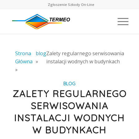
Zgłoszenie Szkody On-Line
Strona
blog
Zalety regularnego serwisowania
Główna
»
instalacji wodnych w budynkach
»
BLOG
ZALETY REGULARNEGO
SERWISOWANIA
INSTALACJI WODNYCH
W BUDYNKACH