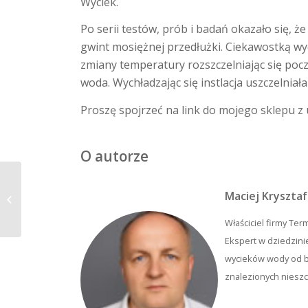
Wyciek.
Po serii testów, prób i badań okazało się, ż
gwint mosiężnej przedłużki. Ciekawostką wy
zmiany temperatury rozszczelniając się pocz
woda. Wychładzając się instlacja uszczelniała 
Proszę spojrzeć na link do mojego sklepu z 
O autorze
Pękające rury PEX – czyli walka z
Maciej Krysztaf
wiatrakami
Właściciel firmy Te
Ekspert w dziedzini
wycieków wody od b
znalezionych nieszc