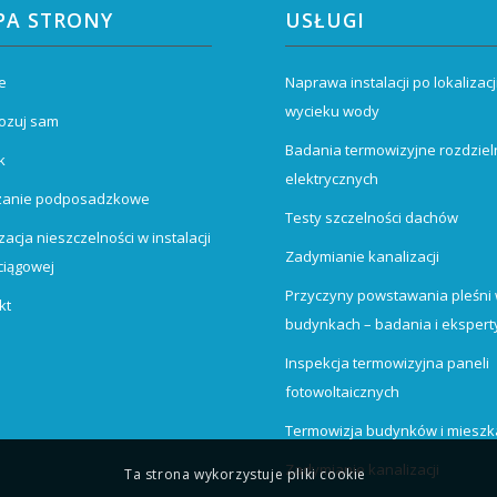
PA STRONY
USŁUGI
e
Naprawa instalacji po lokalizacj
wycieku wody
ozuj sam
Badania termowizyjne rozdziel
k
elektrycznych
zanie podposadzkowe
Testy szczelności dachów
zacja nieszczelności w instalacji
Zadymianie kanalizacji
iągowej
Przyczyny powstawania pleśni
kt
budynkach – badania i ekspert
Inspekcja termowizyjna paneli
fotowoltaicznych
Termowizja budynków i miesz
Zadymianie kanalizacji
Ta strona wykorzystuje pliki cookie