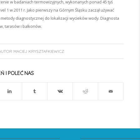
nie w badaniach termowizyjnych, wykonanych ponad 45 tyś
vel 1 w 2011 r. Jako pierwszy na Górnym Śląsku zaczął używać
 metody diagnostycznej do lokalizacji wycieków wody. Diagnosta
w, tarasów i balkonów.
AUTOR
MACIEJ KRYSZTAFKIEWICZ
Ń I POLEĆ NAS