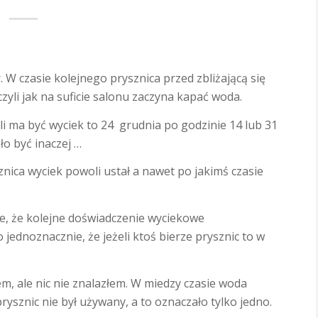
. W czasie kolejnego prysznica przed zbliżającą się
yli jak na suficie salonu zaczyna kapać woda.
 ma być wyciek to 24 grudnia po godzinie 14 lub 31
o być inaczej …
znica wyciek powoli ustał a nawet po jakimś czasie
ie, że kolejne doświadczenie wyciekowe
dnoznacznie, że jeżeli ktoś bierze prysznic to w
łem, ale nic nie znalazłem. W miedzy czasie woda
prysznic nie był używany, a to oznaczało tylko jedno.