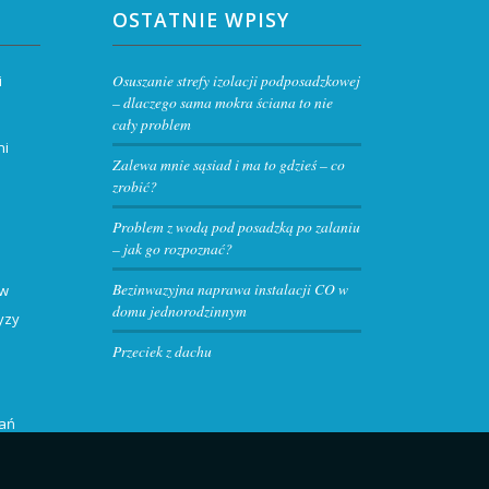
OSTATNIE WPISY
Osuszanie strefy izolacji podposadzkowej
i
– dlaczego sama mokra ściana to nie
cały problem
ni
Zalewa mnie sąsiad i ma to gdzieś – co
zrobić?
Problem z wodą pod posadzką po zalaniu
– jak go rozpoznać?
Bezinwazyjna naprawa instalacji CO w
 w
domu jednorodzinnym
yzy
Przeciek z dachu
kań