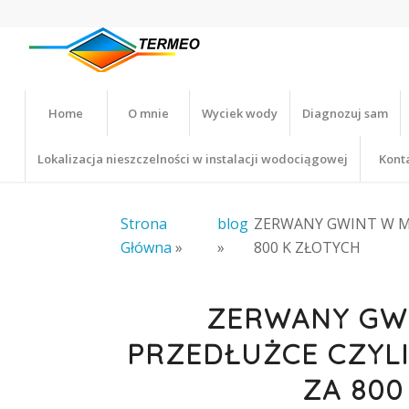
Home
O mnie
Wyciek wody
Diagnozuj sam
Lokalizacja nieszczelności w instalacji wodociągowej
Kont
Strona
blog
ZERWANY GWINT W MO
Główna
»
»
800 K ZŁOTYCH
ZERWANY GW
PRZEDŁUŻCE CZYLI
ZA 800