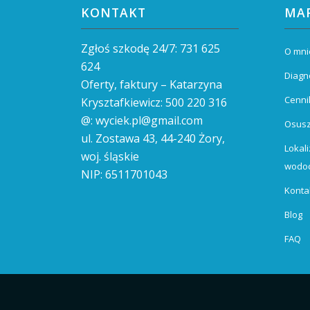
KONTAKT
MA
Zgłoś szkodę 24/7:
731 625
O mni
624
Diagn
Oferty, faktury – Katarzyna
Cenni
Krysztafkiewicz:
500 220 316
@:
wyciek.pl@gmail.com
Osus
ul. Zostawa 43,
44-240
Żory,
Lokali
woj. śląskie
wodoc
NIP: 6511701043
Konta
Blog
FAQ