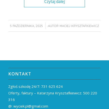
Czytaj dalej
/
5 PAŹDZIERNIKA, 2025
AUTOR
MACIEJ KRYSZTAFKIEWICZ
KONTAKT
Zgłoś szkodę 24/7:
731 625 624
Oferty, faktury – Katarzyna Krysztafkiewicz:
500 220
316
@:
wyciek.pl@gmail.com