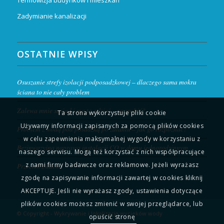
Termowizja budynków i mieszkań
Zadymianie kanalizacji
OSTATNIE WPISY
Osuszanie strefy izolacji podposadzkowej – dlaczego sama mokra
ściana to nie cały problem
Zalewa mnie sąsiad i ma to gdzieś – co zrobić?
Ta strona wykorzystuje pliki cookie
Używamy informacji zapisanych za pomocą plików cookies
Problem z wodą pod posadzką po zalaniu – jak go rozpoznać?
w celu zapewnienia maksymalnej wygody w korzystaniu z
Bezinwazyjna naprawa instalacji CO w domu jednorodzinnym
naszego serwisu. Mogą też korzystać z nich współpracujące
z nami firmy badawcze oraz reklamowe. Jeżeli wyrażasz
Przeciek z dachu
zgodę na zapisywanie informacji zawartej w cookies kliknij
AKCEPTUJE. Jeśli nie wyrażasz zgody, ustawienia dotyczące
plików cookies możesz zmienić w swojej przeglądarce, lub
© Copyright - Wykrywanie i lokalizacja wycieków wody
opuścić stronę