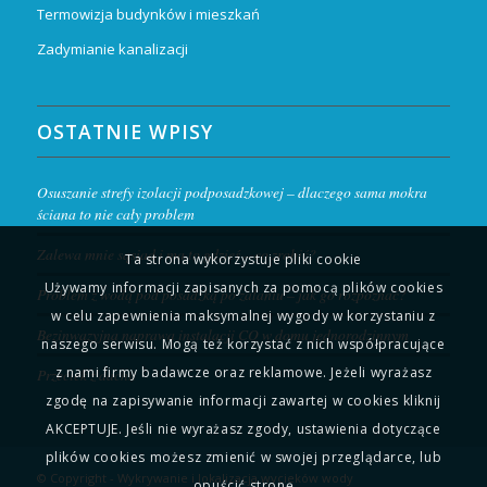
Termowizja budynków i mieszkań
Zadymianie kanalizacji
OSTATNIE WPISY
Osuszanie strefy izolacji podposadzkowej – dlaczego sama mokra
ściana to nie cały problem
Zalewa mnie sąsiad i ma to gdzieś – co zrobić?
Ta strona wykorzystuje pliki cookie
Używamy informacji zapisanych za pomocą plików cookies
Problem z wodą pod posadzką po zalaniu – jak go rozpoznać?
w celu zapewnienia maksymalnej wygody w korzystaniu z
Bezinwazyjna naprawa instalacji CO w domu jednorodzinnym
naszego serwisu. Mogą też korzystać z nich współpracujące
z nami firmy badawcze oraz reklamowe. Jeżeli wyrażasz
Przeciek z dachu
zgodę na zapisywanie informacji zawartej w cookies kliknij
AKCEPTUJE. Jeśli nie wyrażasz zgody, ustawienia dotyczące
plików cookies możesz zmienić w swojej przeglądarce, lub
© Copyright - Wykrywanie i lokalizacja wycieków wody
opuścić stronę