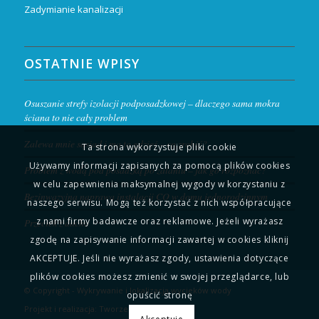
Zadymianie kanalizacji
OSTATNIE WPISY
Osuszanie strefy izolacji podposadzkowej – dlaczego sama mokra
ściana to nie cały problem
Zalewa mnie sąsiad i ma to gdzieś – co zrobić?
Ta strona wykorzystuje pliki cookie
Używamy informacji zapisanych za pomocą plików cookies
Problem z wodą pod posadzką po zalaniu – jak go rozpoznać?
w celu zapewnienia maksymalnej wygody w korzystaniu z
Bezinwazyjna naprawa instalacji CO w domu jednorodzinnym
naszego serwisu. Mogą też korzystać z nich współpracujące
z nami firmy badawcze oraz reklamowe. Jeżeli wyrażasz
Przeciek z dachu
zgodę na zapisywanie informacji zawartej w cookies kliknij
AKCEPTUJE. Jeśli nie wyrażasz zgody, ustawienia dotyczące
plików cookies możesz zmienić w swojej przeglądarce, lub
© Copyright - Wykrywanie i lokalizacja wycieków wody
opuścić stronę
Projekt i realizacja:
Tworzenie aplikacji