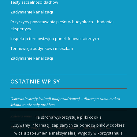
Testy szczelności dachów
Zadymianie kanalizacji
Przyczyny powstawania pleśni w budynkach – badania i
ekspertyzy
Inspekcja termowizyjna paneli fotowoltaicznych
Termowizja budynków i mieszkań
Zadymianie kanalizacji
OSTATNIE WPISY
Osuszanie strefy izolacji podposadzkowej – dlaczego sama mokra
ściana to nie cały problem
Zalewa mnie sąsiad i ma to gdzieś – co zrobić?
Ta strona wykorzystuje pliki cookie
Używamy informacji zapisanych za pomocą plików cookies
Problem z wodą pod posadzką po zalaniu – jak go rozpoznać?
w celu zapewnienia maksymalnej wygody w korzystaniu z