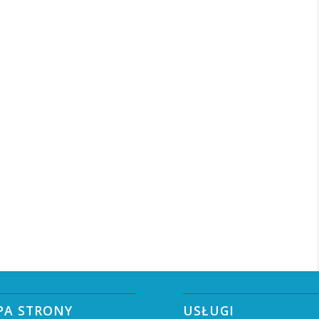
PA STRONY
USŁUGI