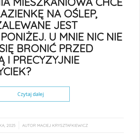
IA MIESZKANIOWA CHCE
AZIENKĘ NA OŚLEP,
ZALEWANE JEST
PONIŻEJ. U MNIE NIC NIE
 SIĘ BRONIĆ PRZED
 I PRECYZYJNIE
CIEK?
Czytaj dalej
/
KA, 2025
AUTOR
MACIEJ KRYSZTAFKIEWICZ