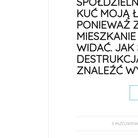
SPÓŁDZIELN
KUĆ MOJĄ Ł
PONIEWAŻ 
MIESZKANIE 
WIDAĆ. JAK
DESTRUKCJĄ
ZNALEŹĆ WY
5 PAŹDZIERNI