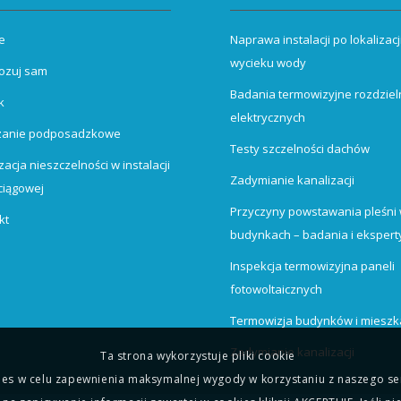
e
Naprawa instalacji po lokalizacj
wycieku wody
ozuj sam
Badania termowizyjne rozdziel
k
elektrycznych
zanie podposadzkowe
Testy szczelności dachów
zacja nieszczelności w instalacji
Zadymianie kanalizacji
iągowej
Przyczyny powstawania pleśni
kt
budynkach – badania i ekspert
Inspekcja termowizyjna paneli
fotowoltaicznych
Termowizja budynków i miesz
Zadymianie kanalizacji
Ta strona wykorzystuje pliki cookie
s w celu zapewnienia maksymalnej wygody w korzystaniu z naszego ser