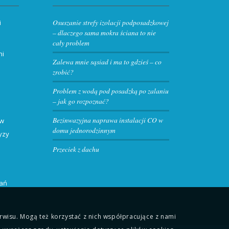
Osuszanie strefy izolacji podposadzkowej
i
– dlaczego sama mokra ściana to nie
cały problem
ni
Zalewa mnie sąsiad i ma to gdzieś – co
zrobić?
Problem z wodą pod posadzką po zalaniu
– jak go rozpoznać?
Bezinwazyjna naprawa instalacji CO w
 w
domu jednorodzinnym
yzy
Przeciek z dachu
kań
wisu. Mogą też korzystać z nich współpracujące z nami