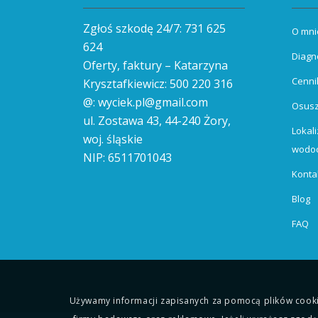
Zgłoś szkodę 24/7:
731 625
O mni
624
Diagn
Oferty, faktury – Katarzyna
Cenni
Krysztafkiewicz:
500 220 316
@:
wyciek.pl@gmail.com
Osus
ul. Zostawa 43,
44-240
Żory,
Lokali
woj. śląskie
wodoc
NIP: 6511701043
Konta
Blog
FAQ
Używamy informacji zapisanych za pomocą plików cookie