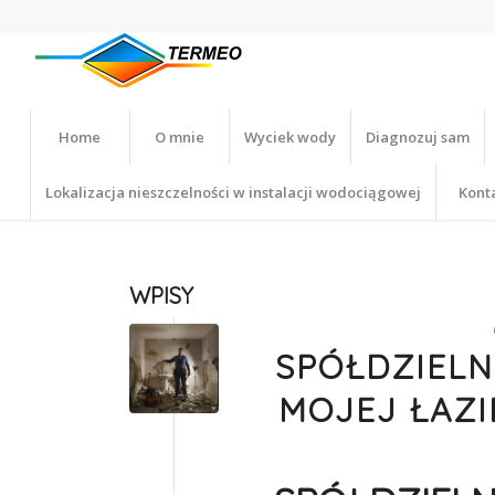
Home
O mnie
Wyciek wody
Diagnozuj sam
Lokalizacja nieszczelności w instalacji wodociągowej
Kont
WPISY
SPÓŁDZIELN
MOJEJ ŁAZI