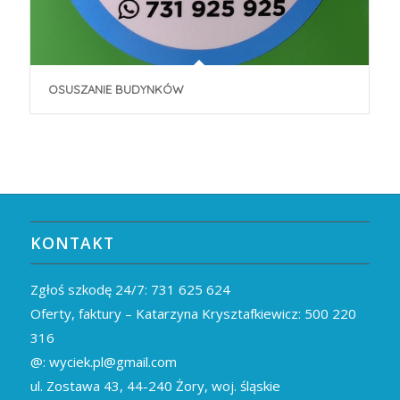
OSUSZANIE BUDYNKÓW
KONTAKT
Zgłoś szkodę 24/7:
731 625 624
Oferty, faktury – Katarzyna Krysztafkiewicz:
500 220
316
@:
wyciek.pl@gmail.com
ul. Zostawa 43,
44-240
Żory, woj. śląskie