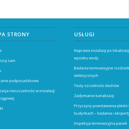
PA STRONY
USŁUGI
e
Naprawa instalacji po lokalizacj
wycieku wody
ozuj sam
Badania termowizyjne rozdziel
k
elektrycznych
zanie podposadzkowe
Testy szczelności dachów
zacja nieszczelności w instalacji
Zadymianie kanalizacji
iągowej
Przyczyny powstawania pleśni
kt
budynkach – badania i ekspert
Inspekcja termowizyjna paneli