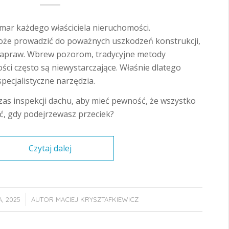
zmar każdego właściciela nieruchomości.
że prowadzić do poważnych uszkodzeń konstrukcji,
napraw. Wbrew pozorom, tradycyjne metody
ści często są niewystarczające. Właśnie dlatego
specjalistyczne narzędzia.
as inspekcji dachu, aby mieć pewność, że wszystko
ić, gdy podejrzewasz przeciek?
Czytaj dalej
, 2025
AUTOR
MACIEJ KRYSZTAFKIEWICZ