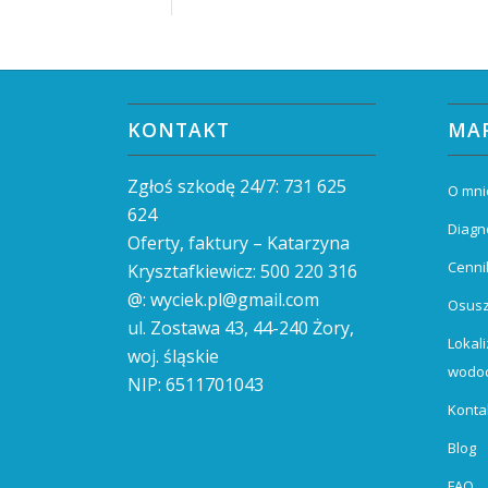
KONTAKT
MA
Zgłoś szkodę 24/7:
731 625
O mni
624
Diagn
Oferty, faktury – Katarzyna
Cenni
Krysztafkiewicz:
500 220 316
@:
wyciek.pl@gmail.com
Osus
ul. Zostawa 43,
44-240
Żory,
Lokali
woj. śląskie
wodoc
NIP: 6511701043
Konta
Blog
FAQ