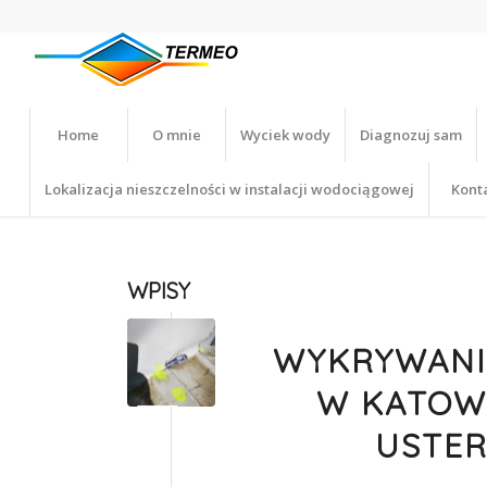
Home
O mnie
Wyciek wody
Diagnozuj sam
Lokalizacja nieszczelności w instalacji wodociągowej
Kont
WPISY
WYKRYWANI
W KATOWI
USTER