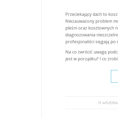
Przeciekający dach to kos
Niezauważony problem mo
pleśni oraz kosztownych 
diagnozowania nieszczelno
profesjonaliści sięgają po 
Na co zwrócić uwagę podcz
jest w porządku? I co zrob
/
13 WRZEŚNIA