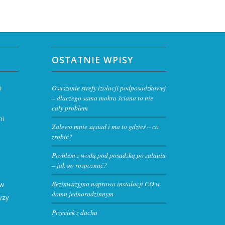
OSTATNIE WPISY
Osuszanie strefy izolacji podposadzkowej
i
– dlaczego sama mokra ściana to nie
cały problem
ni
Zalewa mnie sąsiad i ma to gdzieś – co
zrobić?
Problem z wodą pod posadzką po zalaniu
– jak go rozpoznać?
Bezinwazyjna naprawa instalacji CO w
 w
domu jednorodzinnym
yzy
Przeciek z dachu