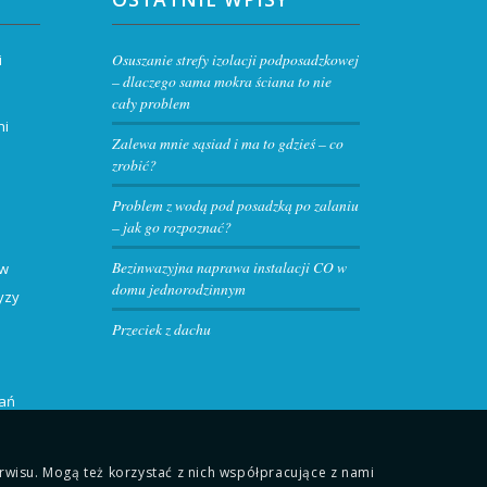
Osuszanie strefy izolacji podposadzkowej
i
– dlaczego sama mokra ściana to nie
cały problem
ni
Zalewa mnie sąsiad i ma to gdzieś – co
zrobić?
Problem z wodą pod posadzką po zalaniu
– jak go rozpoznać?
Bezinwazyjna naprawa instalacji CO w
 w
domu jednorodzinnym
yzy
Przeciek z dachu
kań
wisu. Mogą też korzystać z nich współpracujące z nami