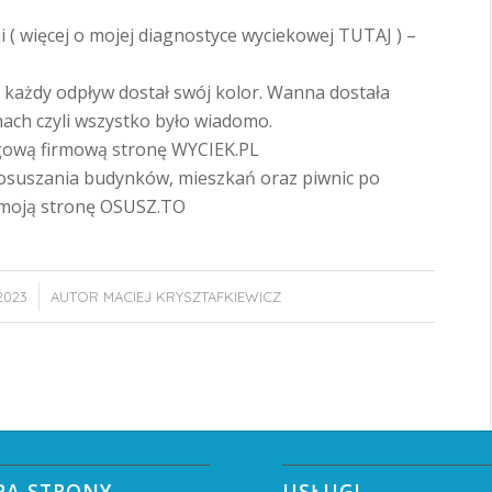
ji ( więcej o mojej diagnostyce wyciekowej TUTAJ ) –
i każdy odpływ dostał swój kolor. Wanna dostała
anach czyli wszystko było wiadomo.
agową firmową stronę WYCIEK.PL
osuszania budynków, mieszkań oraz piwnic po
 moją stronę OSUSZ.TO
 2023
AUTOR
MACIEJ KRYSZTAFKIEWICZ
PA STRONY
USŁUGI