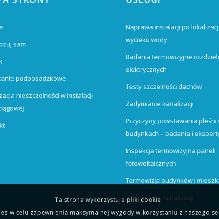
e
Naprawa instalacji po lokalizacj
wycieku wody
ozuj sam
Badania termowizyjne rozdziel
k
elektrycznych
zanie podposadzkowe
Testy szczelności dachów
zacja nieszczelności w instalacji
Zadymianie kanalizacji
iągowej
Przyczyny powstawania pleśni
kt
budynkach – badania i ekspert
Inspekcja termowizyjna paneli
fotowoltaicznych
Termowizja budynków i miesz
Zadymianie kanalizacji
Ta strona wykorzystuje pliki cookie
s w celu zapewnienia maksymalnej wygody w korzystaniu z naszego ser