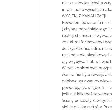
nieszczelny jest chyba w t
informacji o wyciekach z k
WYCIEKI Z KANALIZACJI
Powodem powstania nieszc
( chyba podrażniającego )
reakcji chemicznej wytwarza
został zdeformowany i wyp
do czyszczenia, udrażniani
uszkodzenia plastikowych r
czy wsypywać lub wlewać tak
W tym konkretnym przypadk
wanna nie było rewizji, a
odpływowa z wanny wlewała
powodując zawilgoceń. Trze
jeśli nie kilkanaście wanie
Ściany pokazały zawilgocen
siebie o kilka metrów. Prze