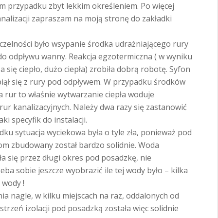
ym przypadku zbyt lekkim określeniem. Po więcej
analizacji zapraszam na moją stronę do zakładki
zelności było wsypanie środka udrażniającego rury
 do odpływu wanny. Reakcja egzotermiczna ( w wyniku
 się ciepło, dużo ciepła) zrobiła dobrą robotę. Syfon
iął się z rury pod odpływem. W przypadku środków
a rur to właśnie wytwarzanie ciepła woduje
ur kanalizacyjnych. Należy dwa razy się zastanowić
i specyfik do instalacji.
u sytuacja wyciekowa była o tyle zła, ponieważ pod
 dom zbudowany został bardzo solidnie. Woda
 się przez długi okres pod posadzkę, nie
ba sobie jeszcze wyobrazić ile tej wody było – kilka
n wody !
ia nagle, w kilku miejscach na raz, oddalonych od
strzeń izolacji pod posadzką została więc solidnie