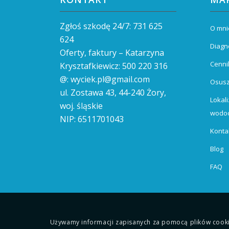
Zgłoś szkodę 24/7:
731 625
O mni
624
Diagn
Oferty, faktury – Katarzyna
Cenni
Krysztafkiewicz:
500 220 316
@:
wyciek.pl@gmail.com
Osus
ul. Zostawa 43,
44-240
Żory,
Lokali
woj. śląskie
wodoc
NIP: 6511701043
Konta
Blog
FAQ
Używamy informacji zapisanych za pomocą plików cookie