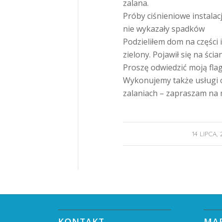
zalana.
Próby ciśnieniowe instalac
nie wykazały spadków
Podzieliłem dom na części 
zielony. Pojawił się na ści
Proszę odwiedzić moją fl
Wykonujemy także usługi 
zalaniach – zapraszam na
/
14 LIPCA,
KONTAKT
MA