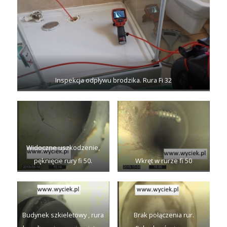
Inspekcja odpływu brodzika. Rura Fi 32
Widoczne uszkodzenie,
pęknięcie rury fi 50.
Wkręt w rurze fi 50
Budynek szkieletowy , rura
Brak połączenia rur.