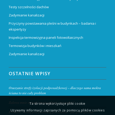
Testy szczelności dachów
Zadymianie kanalizacji
Przyczyny powstawania pleśni w budynkach – badania i
ekspertyzy
Inspekcja termowizyjna paneli fotowoltaicznych
Termowizja budynków i mieszkań
Zadymianie kanalizacji
OSTATNIE WPISY
Osuszanie strefy izolacji podposadzkowej – dlaczego sama mokra
ściana to nie cały problem
Zalewa mnie sąsiad i ma to gdzieś – co zrobić?
Ta strona wykorzystuje pliki cookie
Używamy informacji zapisanych za pomocą plików cookies
Problem z wodą pod posadzką po zalaniu – jak go rozpoznać?