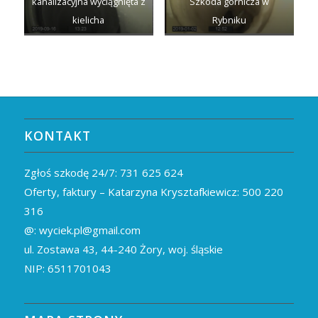
kanalizacyjna wyciągnięta z
Szkoda górnicza w
kielicha
Rybniku
KONTAKT
Zgłoś szkodę 24/7:
731 625 624
Oferty, faktury – Katarzyna Krysztafkiewicz:
500 220
316
@:
wyciek.pl@gmail.com
ul. Zostawa 43,
44-240
Żory, woj. śląskie
NIP: 6511701043