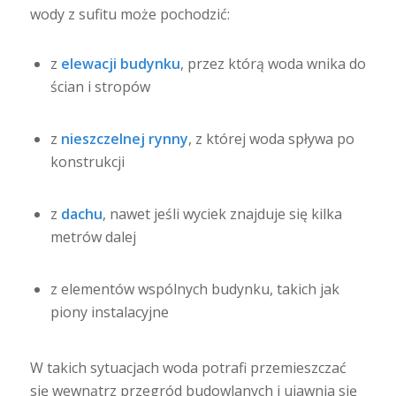
wody z sufitu może pochodzić:
z
elewacji budynku
, przez którą woda wnika do
ścian i stropów
z
nieszczelnej rynny
, z której woda spływa po
konstrukcji
z
dachu
, nawet jeśli wyciek znajduje się kilka
metrów dalej
z elementów wspólnych budynku, takich jak
piony instalacyjne
W takich sytuacjach woda potrafi przemieszczać
się wewnątrz przegród budowlanych i ujawnia się