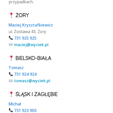
przypadkach.
ŻORY
Maciej Krysztafkiewicz
ul. Zostawa 43, Żory
731 925 925
maciej@wyciek.pl
BIELSKO-BIAŁA
Tomasz
731 924 924
tomasz@wyciek.pl
ŚLĄSK I ZAGŁĘBIE
Michał
731 923 903