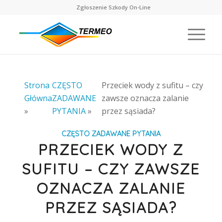
Zgłoszenie Szkody On-Line
Strona
CZĘSTO
Przeciek wody z sufitu – czy
Główna
ZADAWANE
zawsze oznacza zalanie
»
PYTANIA
»
przez sąsiada?
CZĘSTO ZADAWANE PYTANIA
PRZECIEK WODY Z
SUFITU – CZY ZAWSZE
OZNACZA ZALANIE
PRZEZ SĄSIADA?