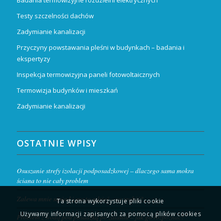
Testy szczelności dachów
Zadymianie kanalizacji
Przyczyny powstawania pleśni w budynkach – badania i
ekspertyzy
Inspekcja termowizyjna paneli fotowoltaicznych
Termowizja budynków i mieszkań
Zadymianie kanalizacji
OSTATNIE WPISY
Osuszanie strefy izolacji podposadzkowej – dlaczego sama mokra
ściana to nie cały problem
Zalewa mnie sąsiad i ma to gdzieś – co zrobić?
Ta strona wykorzystuje pliki cookie
Używamy informacji zapisanych za pomocą plików cookies
Problem z wodą pod posadzką po zalaniu – jak go rozpoznać?